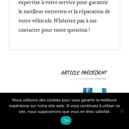
expertise à votre service pour garantir
le meilleur entretien et la réparation de
votre véhicule. N'hésitez pas à me
contacter pour toute question !
Navigation
ARTICLE PRÉCÉDENT
d'article
Définition de la voiture
Nous utilisons des cookies pour vous garantir la meilleure
citadine et ses
expérience sur notre site web. Si vous continuez à utiliser ce
caractéristiques
site, nous supposerons que vous en êtes satisfait.
Ok
ARTICLE SUIVANT