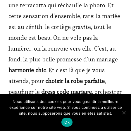
une terracotta qui réchauffe la photo. Et
cette sensation d’ensemble, rare: la mariée
est au zénith, le cortège gravite, tout le
monde est beau. On ne vole pas la
lumière… on la renvoie vers elle. C’est, au
fond, la plus belle promesse d’un mariage
harmonie chic
. Et c’est là que je vous
attends, pour
choisir la robe parfaite
,
peaufiner le
dress code mariage
, orchestrer
l’
harmonisation tenue du cortège et de la
Nous utilisons des cookies pour vous garantir la meilleure
expérience sur notre site web. Si vous continuez à utiliser ce
mariée
… et signer un “oui” qui fera battre
site, nous supposerons que vous en êtes satisfait.
Ok
les cœurs longtemps.