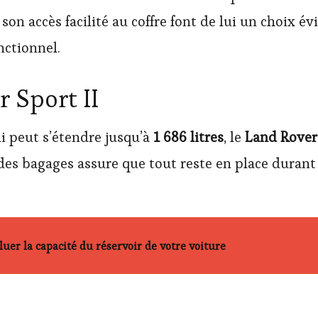
on accès facilité au coffre font de lui un choix év
nctionnel.
 Sport II
i peut s’étendre jusqu’à
1 686 litres
, le
Land Rover 
des bagages assure que tout reste en place durant 
er la capacité du réservoir de votre voiture