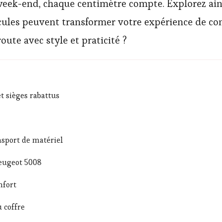
eek-end, chaque centimètre compte. Explorez ains
les peuvent transformer votre expérience de con
oute avec style et praticité ?
et sièges rabattus
nsport de matériel
Peugeot 5008
nfort
u coffre