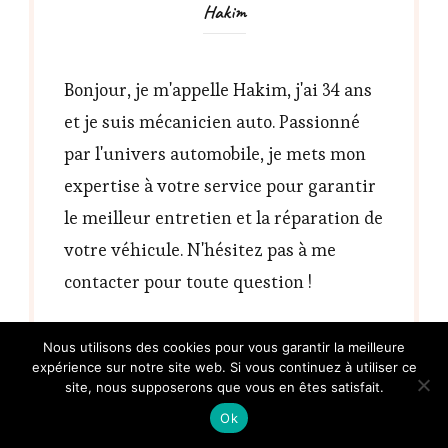
Hakim
Bonjour, je m'appelle Hakim, j'ai 34 ans
et je suis mécanicien auto. Passionné
par l'univers automobile, je mets mon
expertise à votre service pour garantir
le meilleur entretien et la réparation de
votre véhicule. N'hésitez pas à me
contacter pour toute question !
Nous utilisons des cookies pour vous garantir la meilleure
expérience sur notre site web. Si vous continuez à utiliser ce
site, nous supposerons que vous en êtes satisfait.
Ok
Navigation
ARTICLE PRÉCÉDENT