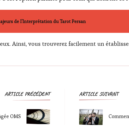
ajeurs de l'Interprétation du Tarot Persan
eux. Ainsi, vous trouverez facilement un établiss
Navigation
ARTICLE PRÉCÉDENT
ARTICLE SUIVANT
d'article
 âgée OMS
Comment 